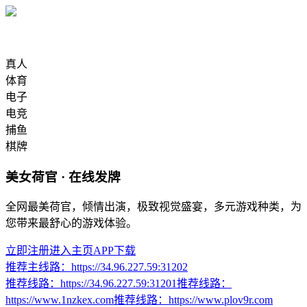
真人
体育
电子
电竞
捕鱼
棋牌
美女荷官 · 在线发牌
全网最美荷官，倾情出演，极致视觉盛宴，多元游戏种类，为
您带来最舒心的游戏体验。
立即注册
进入主页
APP下载
推荐主线路：
https://34.96.227.59:31202
推荐线路：
https://34.96.227.59:31201
推荐线路：
https://www.1nzkex.com
推荐线路：
https://www.plov9r.com