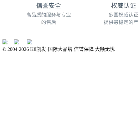
© 2004-
2026
K8凯发-国际大品牌 信誉保障 大额无忧