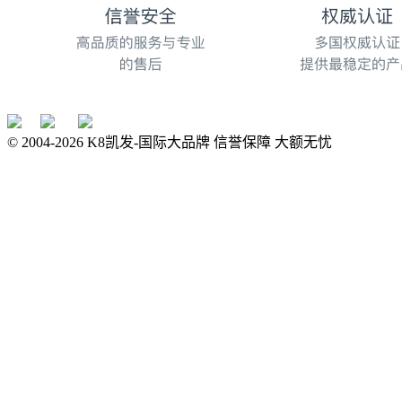
© 2004-
2026
K8凯发-国际大品牌 信誉保障 大额无忧