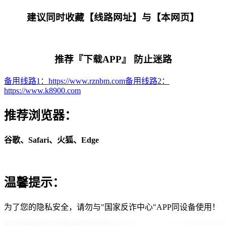
建议同时收藏【线路网址】与【本网页】
推荐『下载APP』 防止迷路
备用线路
1
：
https://www.rznbm.com
备用线路
2
：
https://www.k8900.com
推荐浏览器：
谷歌、Safari、火狐、Edge
温馨提示：
为了您的隐私安全，请勿与"国家反诈中心"APP同设备使用！