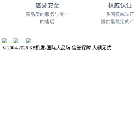
© 2004-
2026
K8凯发-国际大品牌 信誉保障 大额无忧