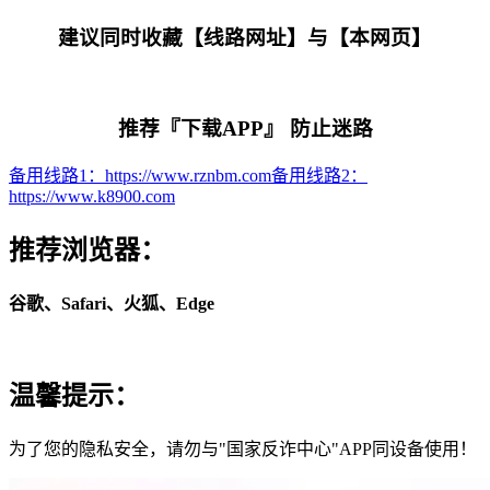
建议同时收藏【线路网址】与【本网页】
推荐『下载APP』 防止迷路
备用线路
1
：
https://www.rznbm.com
备用线路
2
：
https://www.k8900.com
推荐浏览器：
谷歌、Safari、火狐、Edge
温馨提示：
为了您的隐私安全，请勿与"国家反诈中心"APP同设备使用！