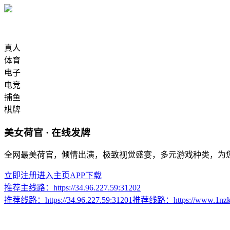
真人
体育
电子
电竞
捕鱼
棋牌
美女荷官 · 在线发牌
全网最美荷官，倾情出演，极致视觉盛宴，多元游戏种类，为
立即注册
进入主页
APP下载
推荐主线路：
https://34.96.227.59:31202
推荐线路：
https://34.96.227.59:31201
推荐线路：
https://www.1nz