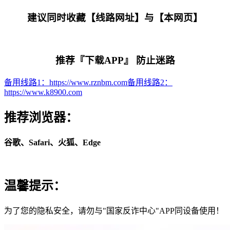
建议同时收藏【线路网址】与【本网页】
推荐『下载APP』 防止迷路
备用线路
1
：
https://www.rznbm.com
备用线路
2
：
https://www.k8900.com
推荐浏览器：
谷歌、Safari、火狐、Edge
温馨提示：
为了您的隐私安全，请勿与"国家反诈中心"APP同设备使用！