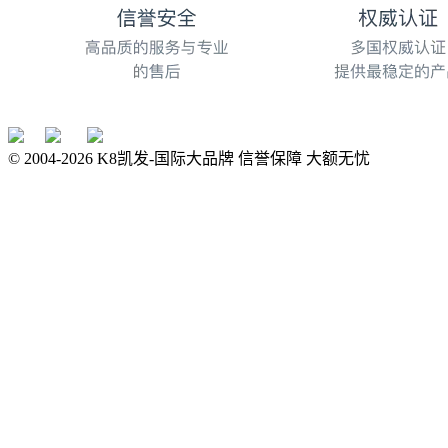
© 2004-
2026
K8凯发-国际大品牌 信誉保障 大额无忧