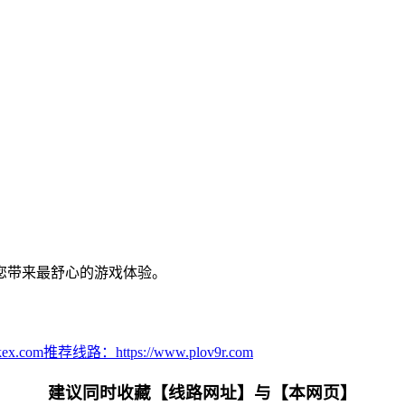
您带来最舒心的游戏体验。
kex.com
推荐线路：
https://www.plov9r.com
建议同时收藏【线路网址】与【本网页】