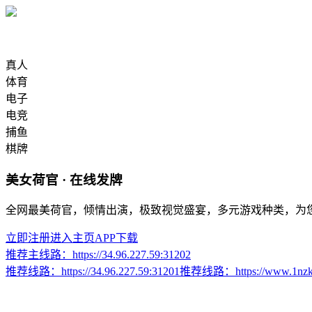
真人
体育
电子
电竞
捕鱼
棋牌
美女荷官 · 在线发牌
全网最美荷官，倾情出演，极致视觉盛宴，多元游戏种类，为
立即注册
进入主页
APP下载
推荐主线路：
https://34.96.227.59:31202
推荐线路：
https://34.96.227.59:31201
推荐线路：
https://www.1nz