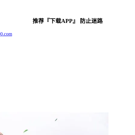
推荐『下载APP』 防止迷路
00.com