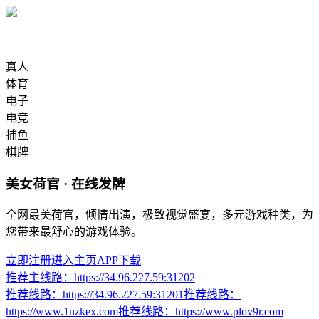
真人
体育
电子
电竞
捕鱼
棋牌
美女荷官 · 在线发牌
全网最美荷官，倾情出演，极致视觉盛宴，多元游戏种类，为
您带来最舒心的游戏体验。
立即注册
进入主页
APP下载
推荐主线路：
https://34.96.227.59:31202
推荐线路：
https://34.96.227.59:31201
推荐线路：
https://www.1nzkex.com
推荐线路：
https://www.plov9r.com