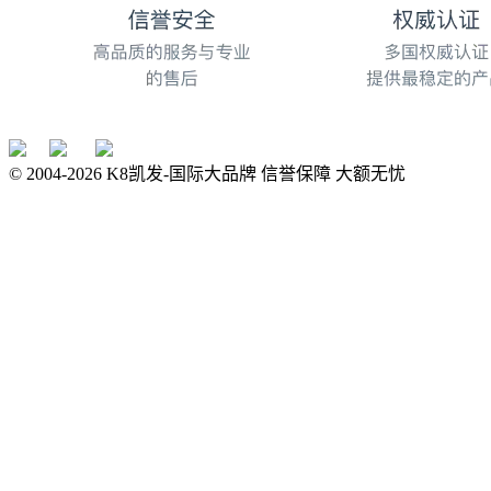
© 2004-
2026
K8凯发-国际大品牌 信誉保障 大额无忧