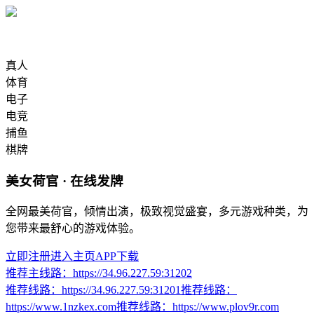
真人
体育
电子
电竞
捕鱼
棋牌
美女荷官 · 在线发牌
全网最美荷官，倾情出演，极致视觉盛宴，多元游戏种类，为
您带来最舒心的游戏体验。
立即注册
进入主页
APP下载
推荐主线路：
https://34.96.227.59:31202
推荐线路：
https://34.96.227.59:31201
推荐线路：
https://www.1nzkex.com
推荐线路：
https://www.plov9r.com