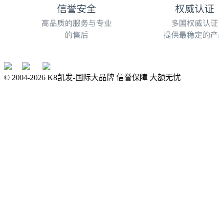
© 2004-
2026
K8凯发-国际大品牌 信誉保障 大额无忧