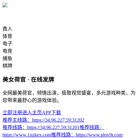
真人
体育
电子
电竞
捕鱼
棋牌
美女荷官 · 在线发牌
全网最美荷官，倾情出演，极致视觉盛宴，多元游戏种类，为
您带来最舒心的游戏体验。
立即注册
进入主页
APP下载
推荐主线路：
https://34.96.227.59:31202
推荐线路：
https://34.96.227.59:31201
推荐线路：
https://www.1nzkex.com
推荐线路：
https://www.plov9r.com