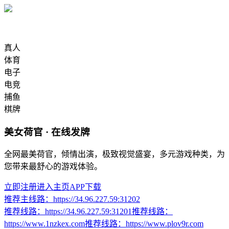
真人
体育
电子
电竞
捕鱼
棋牌
美女荷官 · 在线发牌
全网最美荷官，倾情出演，极致视觉盛宴，多元游戏种类，为
您带来最舒心的游戏体验。
立即注册
进入主页
APP下载
推荐主线路：
https://34.96.227.59:31202
推荐线路：
https://34.96.227.59:31201
推荐线路：
https://www.1nzkex.com
推荐线路：
https://www.plov9r.com