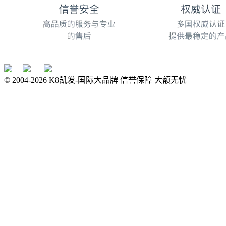
© 2004-
2026
K8凯发-国际大品牌 信誉保障 大额无忧