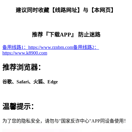
建议同时收藏【线路网址】与【本网页】
推荐『下载APP』 防止迷路
备用线路
1
：
https://www.rznbm.com
备用线路
2
：
https://www.k8900.com
推荐浏览器：
谷歌、Safari、火狐、Edge
温馨提示：
为了您的隐私安全，请勿与"国家反诈中心"APP同设备使用！