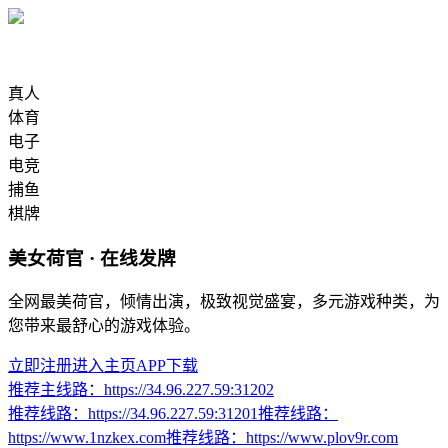
真人
体育
电子
电竞
捕鱼
棋牌
美女荷官 · 在线发牌
全网最美荷官，倾情出演，极致视觉盛宴，多元游戏种类，为
您带来最舒心的游戏体验。
立即注册
进入主页
APP下载
推荐主线路：
https://34.96.227.59:31202
推荐线路：
https://34.96.227.59:31201
推荐线路：
https://www.1nzkex.com
推荐线路：
https://www.plov9r.com