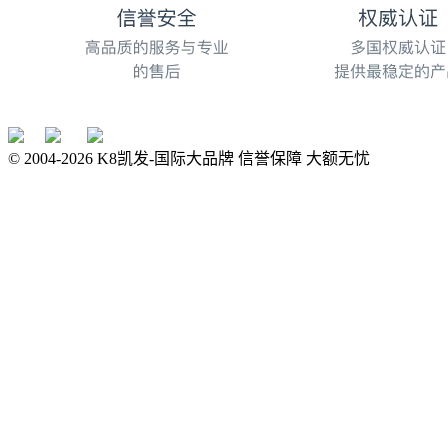
© 2004-
2026
K8凯发-国际大品牌 信誉保障 大额无忧