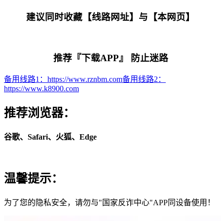
建议同时收藏【线路网址】与【本网页】
推荐『下载APP』 防止迷路
备用线路
1
：
https://www.rznbm.com
备用线路
2
：
https://www.k8900.com
推荐浏览器：
谷歌、Safari、火狐、Edge
温馨提示：
为了您的隐私安全，请勿与"国家反诈中心"APP同设备使用！